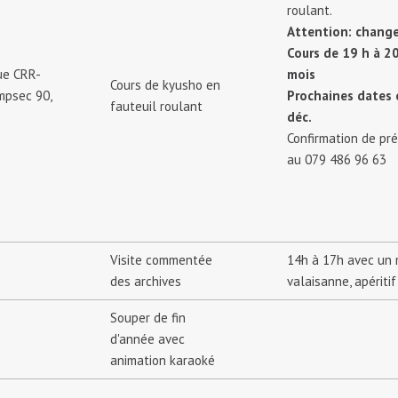
roulant.
Attention: change
Cours de 19 h à 20
que CRR-
mois
Cours de kyusho en
mpsec 90,
Prochaines dates
fauteuil roulant
déc.
Confirmation de pr
au 079 486 96 63
Visite commentée
14h à 17h avec un 
des archives
valaisanne, apéritif
Souper de fin
d'année avec
animation karaoké