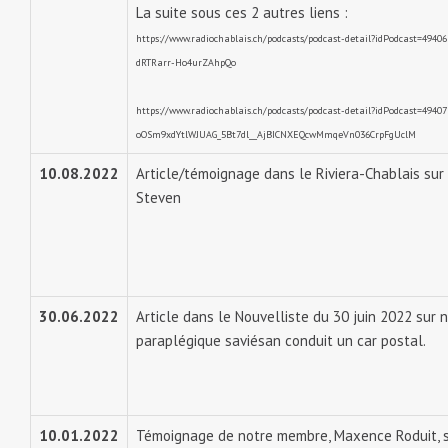
La suite sous ces 2 autres liens :
https://www.radiochablais.ch/podcasts/podcast-detail?idPodcast=4
dRTRarr-Ho4urZAhpQo
https://www.radiochablais.ch/podcasts/podcast-detail?idPodcast=4940
oOSm9xdYtlWJUAG_5Bt7dl__AjBICNXEQcwMmqeVn036CrpFgUclM
10.08.2022
Article/témoignage dans le Riviera-Chablais sur
Steven
30.06.2022
Article dans le Nouvelliste du 30 juin 2022 sur 
paraplégique saviésan conduit un car postal.
10.01.2022
Témoignage de notre membre, Maxence Roduit, su